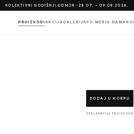
KOLEKTIVNI GODIŠNJI ODMOR · 28.07. – 09.08.2026.
PROIZVODI
AKCIJA
GALERIJA
PO MERI
O NAMA
KO
DODAJ U KORPU
DEKLARACIJA PROIZVODA