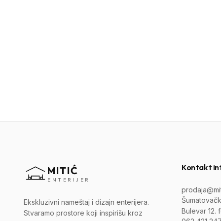
Kontakt in
MITIĆ
ENTERIJER
prodaja@miti
Šumatovačk
Ekskluzivni nameštaj i dizajn enterijera.
Bulevar 12. 
Stvaramo prostore koji inspirišu kroz