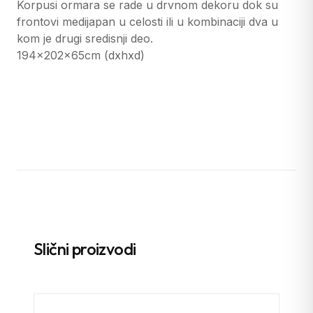
Korpusi ormara se rade u drvnom dekoru dok su
frontovi medijapan u celosti ili u kombinaciji dva u
kom je drugi sredisnji deo.
194x202x65cm (dxhxd)
Slični proizvodi