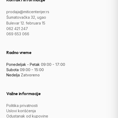
prodaja@miticenterijer.rs
Šumatovačka 32, ugao
Bulevar 12. februara 15
062 421 247
069 653 066
Radno vreme
Ponedeljak - Petak
09:00 - 17:00
Subota
09:00 - 15:00
Nedelja
Zatvoreno
Važne informacije
Politika privatnosti
Uslovi korišćenja
Odustanak od kupovine