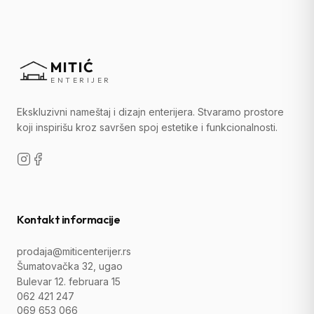
MITIĆ
ENTERIJER
Ekskluzivni nameštaj i dizajn enterijera. Stvaramo prostore
koji inspirišu kroz savršen spoj estetike i funkcionalnosti.
Kontakt informacije
prodaja@miticenterijer.rs
Šumatovačka 32, ugao
Bulevar 12. februara 15
062 421 247
069 653 066