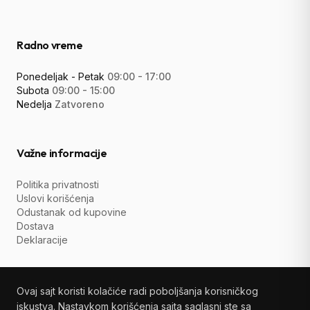
Radno vreme
Ponedeljak - Petak
09:00 - 17:00
Subota
09:00 - 15:00
Nedelja
Zatvoreno
Važne informacije
Politika privatnosti
Uslovi korišćenja
Odustanak od kupovine
Dostava
Deklaracije
Ovaj sajt koristi kolačiće radi poboljšanja korisničkog
iskustva. Nastavkom korišćenja sajta saglasni ste sa