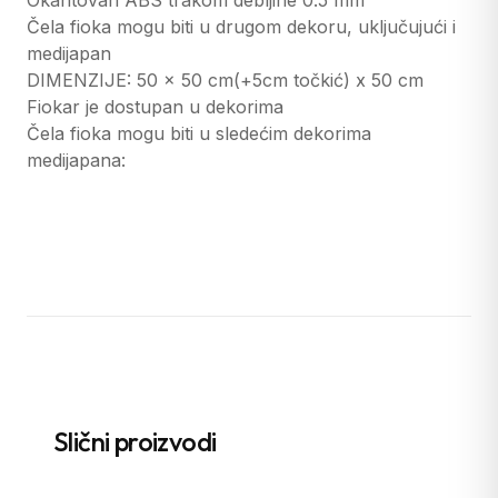
Okantovan ABS trakom debljine 0.5 mm
Čela fioka mogu biti u drugom dekoru, uključujući i
medijapan
DIMENZIJE: 50 x 50 cm(+5cm točkić) x 50 cm
Fiokar je dostupan u dekorima
Čela fioka mogu biti u sledećim dekorima
medijapana:
Slični proizvodi