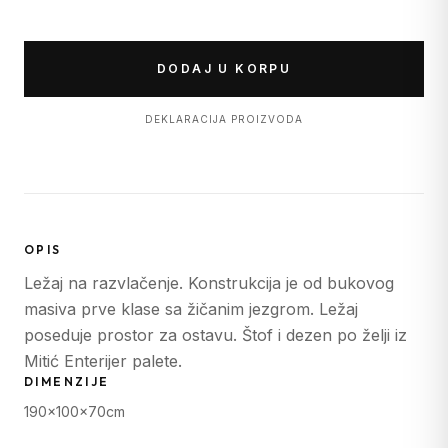
DODAJ U KORPU
DEKLARACIJA PROIZVODA
OPIS
Ležaj na razvlačenje. Konstrukcija je od bukovog
masiva prve klase sa žičanim jezgrom. Ležaj
poseduje prostor za ostavu. Štof i dezen po želji iz
Mitić Enterijer palete.
DIMENZIJE
190x100x70cm