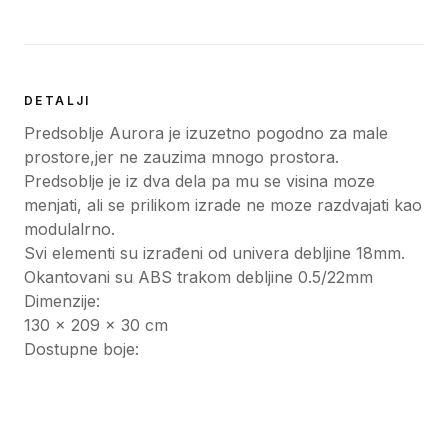
DETALJI
Predsoblje Aurora je izuzetno pogodno za male
prostore,jer ne zauzima mnogo prostora.
Predsoblje je iz dva dela pa mu se visina moze
menjati, ali se prilikom izrade ne moze razdvajati kao
modulalrno.
Svi elementi su izrađeni od univera debljine 18mm.
Okantovani su ABS trakom debljine 0.5/22mm
Dimenzije:
130 x 209 x 30 cm
Dostupne boje: