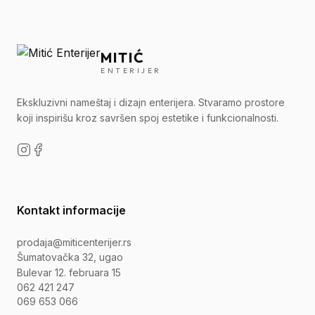
MITIĆ
ENTERIJER
Ekskluzivni nameštaj i dizajn enterijera. Stvaramo prostore
koji inspirišu kroz savršen spoj estetike i funkcionalnosti.
Kontakt informacije
prodaja@miticenterijer.rs
Šumatovačka 32, ugao
Bulevar 12. februara 15
062 421 247
069 653 066