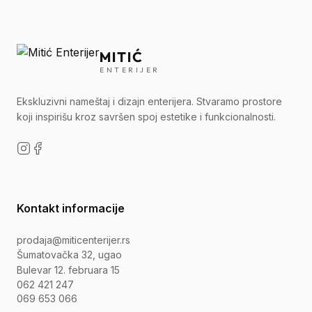
MITIĆ
ENTERIJER
Ekskluzivni nameštaj i dizajn enterijera. Stvaramo prostore
koji inspirišu kroz savršen spoj estetike i funkcionalnosti.
Kontakt informacije
prodaja@miticenterijer.rs
Šumatovačka 32, ugao
Bulevar 12. februara 15
062 421 247
069 653 066