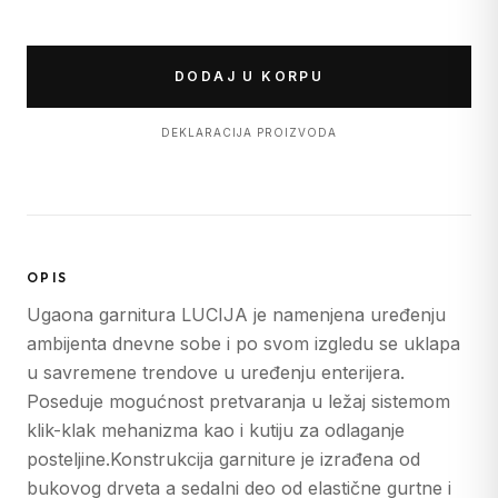
DODAJ U KORPU
DEKLARACIJA PROIZVODA
OPIS
Ugaona garnitura LUCIJA je namenjena uređenju
ambijenta dnevne sobe i po svom izgledu se uklapa
u savremene trendove u uređenju enterijera.
Poseduje mogućnost pretvaranja u ležaj sistemom
klik-klak mehanizma kao i kutiju za odlaganje
posteljine.Konstrukcija garniture je izrađena od
bukovog drveta a sedalni deo od elastične gurtne i