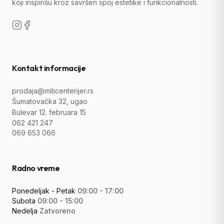
koji inspirišu kroz savršen spoj estetike i funkcionalnosti.
Kontakt informacije
prodaja@miticenterijer.rs
Šumatovačka 32, ugao
Bulevar 12. februara 15
062 421 247
069 653 066
Radno vreme
Ponedeljak - Petak
09:00 - 17:00
Subota
09:00 - 15:00
Nedelja
Zatvoreno