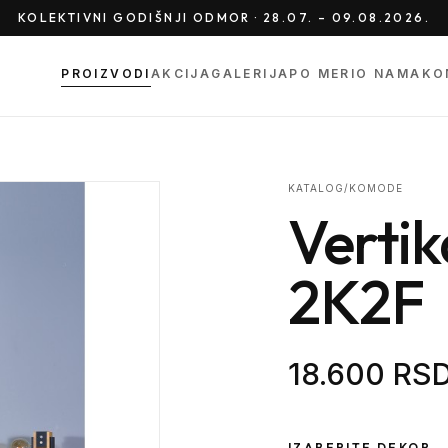
KOLEKTIVNI GODIŠNJI ODMOR · 28.07. – 09.08.2026.
PROIZVODI
AKCIJA
GALERIJA
PO MERI
O NAMA
KO
KATALOG
/
KOMODE
Verti
2K2F
18.600 RS
IZABERITE DEKOR