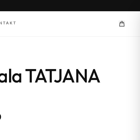
NTAKT
kala TATJANA
D