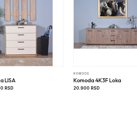
KOMODE
a LISA
Komoda 4K3F Loka
00 RSD
20.900 RSD