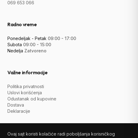
069 653 066
Radno vreme
Ponedeljak - Petak
09:00 - 17:00
Subota
09:00 - 15:00
Nedelja
Zatvoreno
Važne informacije
Politika privatnosti
Uslovi korišćenja
Odustanak od kupovine
Dostava
Deklaracije
Ovaj sajt koristi kolačiće radi poboljšanja korisničkog