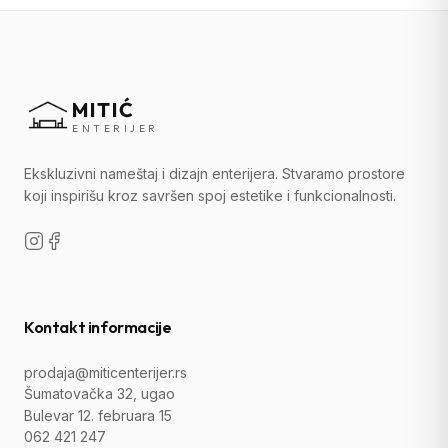
MITIĆ
ENTERIJER
Ekskluzivni nameštaj i dizajn enterijera. Stvaramo prostore
koji inspirišu kroz savršen spoj estetike i funkcionalnosti.
Kontakt informacije
prodaja@miticenterijer.rs
Šumatovačka 32, ugao
Bulevar 12. februara 15
062 421 247